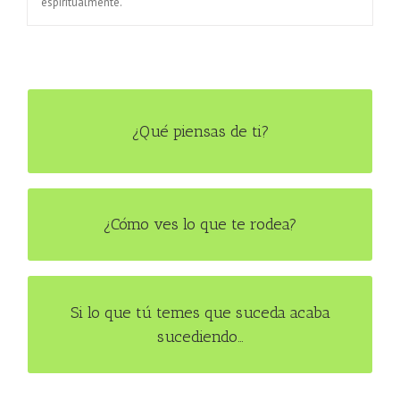
espiritualmente.
Modifica la imagen que tienes de ti y del mundo y tu vida
¿Qué piensas de ti?
cambiará.
¿Cómo ves lo que te rodea?
No te conformes con tu realidad actual y crea una nueva.
Si lo que tú temes que suceda acaba
Acepta que lo que piensas crea efectos tangibles en tu vida y
sucediendo…
rechaza todo pensamiento negativo.