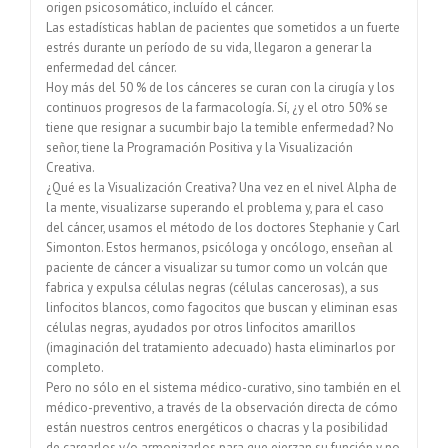
origen psicosomático, incluído el cáncer.
Las estadísticas hablan de pacientes que sometidos a un fuerte
estrés durante un período de su vida, llegaron a generar la
enfermedad del cáncer.
Hoy más del 50 % de los cánceres se curan con la cirugía y los
continuos progresos de la farmacología. Sí, ¿y el otro 50% se
tiene que resignar a sucumbir bajo la temible enfermedad? No
señor, tiene la Programación Positiva y la Visualización
Creativa.
¿Qué es la Visualización Creativa? Una vez en el nivel Alpha de
la mente, visualizarse superando el problema y, para el caso
del cáncer, usamos el método de los doctores Stephanie y Carl
Simonton. Estos hermanos, psicóloga y oncólogo, enseñan al
paciente de cáncer a visualizar su tumor como un volcán que
fabrica y expulsa células negras (células cancerosas), a sus
linfocitos blancos, como fagocitos que buscan y eliminan esas
células negras, ayudados por otros linfocitos amarillos
(imaginación del tratamiento adecuado) hasta eliminarlos por
completo.
Pero no sólo en el sistema médico-curativo, sino también en el
médico-preventivo, a través de la observación directa de cómo
están nuestros centros energéticos o chacras y la posibilidad
de cargarlos y/o armonizarlos para que ejerzan su función y no