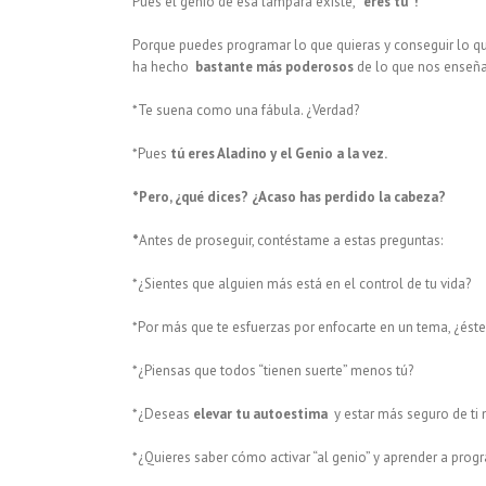
Pues el genio de esa lámpara existe,
“eres tú”!
Porque puedes programar lo que quieras y conseguir lo q
ha hecho
bastante más poderosos
de lo que nos enseña 
*Te suena como una fábula. ¿Verdad?
*Pues
tú eres Aladino y el Genio a la vez.
*Pero, ¿qué dices? ¿Acaso has perdido la cabeza?
*
Antes de proseguir, contéstame a estas preguntas:
*¿Sientes que alguien más está en el control de tu vida?
*Por más que te esfuerzas por enfocarte en un tema, ¿éste
*¿Piensas que todos “tienen suerte” menos tú?
*¿Deseas
elevar tu autoestima
y estar más seguro de ti
*¿Quieres saber cómo activar “al genio” y aprender a progr