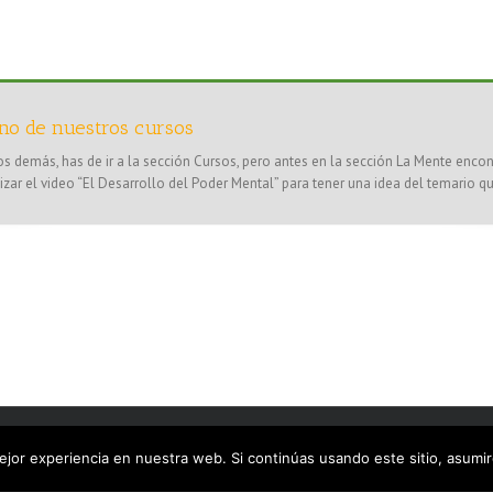
no de nuestros cursos
los demás, has de ir a la sección Cursos, pero antes en la sección La Mente enc
lizar el video “El Desarrollo del Poder Mental” para tener una idea del temario 
oder mental | Todos los derechos reservados |
Aviso Legal
|
Política de Cookies
|
P
jor experiencia en nuestra web. Si continúas usando este sitio, asumi