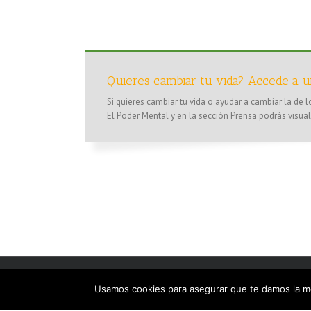
Quieres cambiar tu vida? Accede a u
Si quieres cambiar tu vida o ayudar a cambiar la de 
El Poder Mental y en la sección Prensa podrás visua
Copyright 2021 El p
Usamos cookies para asegurar que te damos la me