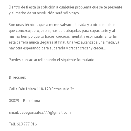
Dentro de ti está la solución a cualquier problema que se te presente
y el mérito de su resolución será sólo tuyo.
Son unas técnicas que a mi me salvaron la vida y a otros muchos
que conozco; pero, eso sí, has de trabajarlas para capacitarte y, al
mismo tiempo que lo haces, crecerás mental y espiritualmente. En
esta carrera nunca llegarás al final, Una vez alcanzada una meta, ya
hay otra esperando para superarla y crecer, crecer y crecer…
Puedes contactar rellenando el siguiente formulario.
Dirección:
Calle Déu i Mata 118-120 Entresuelo 2ª
08029 – Barcelona
Email: pepegonzalez777@gmail.com
Telf. 619 777 916