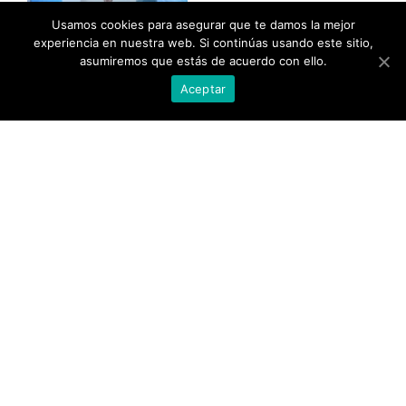
Usamos cookies para asegurar que te damos la mejor
experiencia en nuestra web. Si continúas usando este sitio,
asumiremos que estás de acuerdo con ello.
Taller. como enviar a la Luz a un ente del mundo
Aceptar
del bajo astral (Parte I)
Video
al
Taller como enviar a la Luz a un ente del mundo
del bajo astral (Parte II)
Video