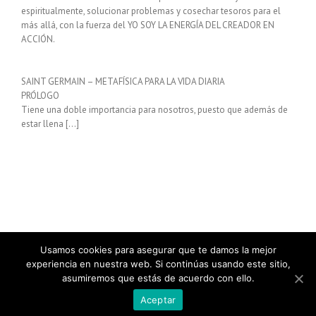
espiritualmente, solucionar problemas y cosechar tesoros para el
más allá, con la fuerza del YO SOY LA ENERGÍA DEL CREADOR EN
ACCIÓN.
SAINT GERMAIN – METAFÍSICA PARA LA VIDA DIARIA
PRÓLOGO
Tiene una doble importancia para nosotros, puesto que además de
estar llena […]
Usamos cookies para asegurar que te damos la mejor
experiencia en nuestra web. Si continúas usando este sitio,
asumiremos que estás de acuerdo con ello.
Copyright 2021 El poder mental | Todos los derechos reservados |
Aviso Legal
|
Política de Cookies
|
Política de Privacidad
Aceptar