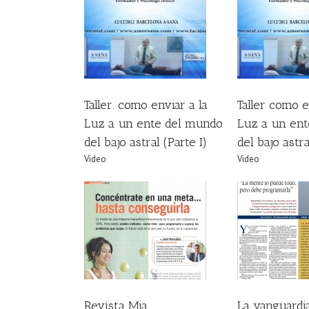
enviar a la Luz a un
Taller como enviar a la Luz a un
Taller sobre la
ndo del bajo astral
ente del mundo del bajo astral
y colectiva po
(Parte I)
(Parte II)
Video
Video
Taller. como enviar a la
Taller como e
Luz a un ente del mundo
Luz a un en
del bajo astral (Parte I)
del bajo astra
Video
Video
vista Mia
La vanguardia
Revista
Revista
Revista Mia
La vanguardi