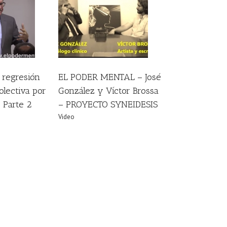
MENTAL – José
Víctor Brossa –
O SYNEIDESIS
Video
a regresión
EL PODER MENTAL – José
olectiva por
González y Víctor Brossa
 Parte 2
– PROYECTO SYNEIDESIS
Video