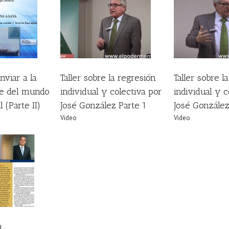
 regresión individual
Taller sobre la regresión individual
EL PODER 
r José González Parte
y colectiva por José González Parte
González y 
1
2
PROYECT
Video
Video
nviar a la
Taller sobre la regresión
Taller sobre l
te del mundo
individual y colectiva por
individual y c
l (Parte II)
José González Parte 1
José González
Video
Video
a