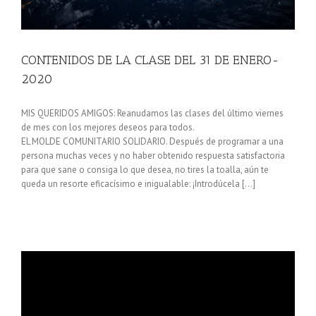
CONTENIDOS DE LA CLASE DEL 31 DE ENERO-
2020
MIS QUERIDOS AMIGOS: Reanudamos las clases del último viernes
de mes con los mejores deseos para todos.
EL MOLDE COMUNITARIO SOLIDARIO. Después de programar a una
persona muchas veces y no haber obtenido respuesta satisfactoria
para que sane o consiga lo que desea, no tires la toalla, aún te
queda un resorte eficacísimo e inigualable: ¡Introdúcela […]