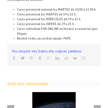
Curso presencial matinal los MARTES de 10,30 a 12,30 h.
Curso presencial los MARTES de 19 a 21 h.
Curso presencial los MIÉRCOLES de 19 a 21 h.
Curso presencial los JUEVES de 19 a 21 h.
Curso individual POR ONLINE en horario a concertar (por
Skype).
Recibid todos un cordial saludo: PEPE.
Para compartir esta historia, elija cualquier plataforma
Artículos relacionados
CONTENIDOS DE LA CLASE
ENIDOS DE LA CLASE
DEL DÍA 29, ÚLTIMO